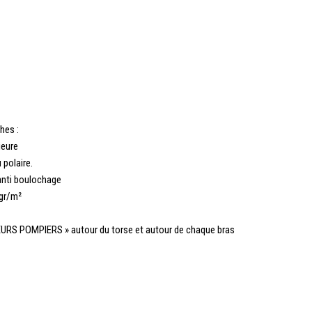
hes :
ieure
 polaire.
 anti boulochage
gr/m²
URS POMPIERS » autour du torse et autour de chaque bras